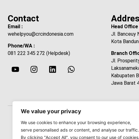
Contact
Addre
Email :
Head Office 
wehelpyou@crcindonesia.com
Jl. Banceuy 
Kota Bandun
Phone/WA :
081 222 345 272 (Helpdesk)
Branch Offic
Jl. Prosperi
Laksanamekar
Kabupaten B
Jawa Barat 
We value your privacy
Sitemap
Privacy Policy
Terms of Use
Co
We use cookies to enhance your browsing experience,
serve personalised ads or content, and analyse our traffic.
By clicking "Accept All", you consent to our use of cookies