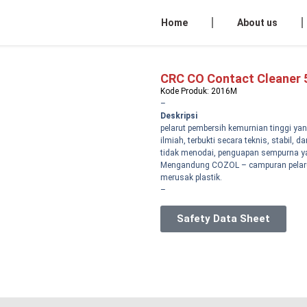
Home
About us
CRC CO Contact Cleaner 
Kode Produk: 2016M
–
Deskripsi
pelarut pembersih kemurnian tinggi yan
ilmiah, terbukti secara teknis, stabil,
tidak menodai, penguapan sempurna y
Mengandung COZOL – campuran pelaru
merusak plastik.
–
Safety Data Sheet