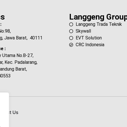
ss
Langgeng Grou
:
Langgeng Trada Teknik
No.98,
Skywall
g, Jawa Barat, 40111
EVT Solution
CRC Indonesia
e :
ty Utama No.B-27,
, Kec. Padalarang,
andung Barat,
40553
ntact Us
.