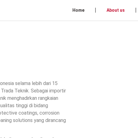
Home
About us
donesia selama lebih dari 15
 Trada Teknik. Sebagai importir
knik menghadirkan rangkaian
alitas tinggi di bidang
otective coatings, corrosion
cleaning solutions yang dirancang