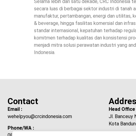
Selama lebih dari satu dekade, CRC Indonesia t
secara luas di berbagai sektor industri di tanah 
manufaktur, pertambangan, energi dan utilitas, k
& beverage, hingga fasilitas komersial dan infr
standar internasional, kepatuhan terhadap regul
komitmen terhadap kualitas dan konsistensi pro
menjadi mitra solusi perawatan industri yang and
Indonesia.
Contact
Addre
Email :
Head Office 
wehelpyou@crcindonesia.com
Jl. Banceuy 
Kota Bandun
Phone/WA :
081 222 345 272 (Helpdesk)
Branch Offic