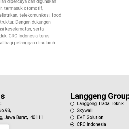
elah dipercaya dan digunakan
air, termasuk otomotif,
elistrikan, telekomunikasi, food
astruktur. Dengan dukungan
asi keselamatan, serta
duk, CRC Indonesia terus
al bagi pelanggan di seluruh
ss
Langgeng Grou
:
Langgeng Trada Teknik
No.98,
Skywall
g, Jawa Barat, 40111
EVT Solution
CRC Indonesia
e :